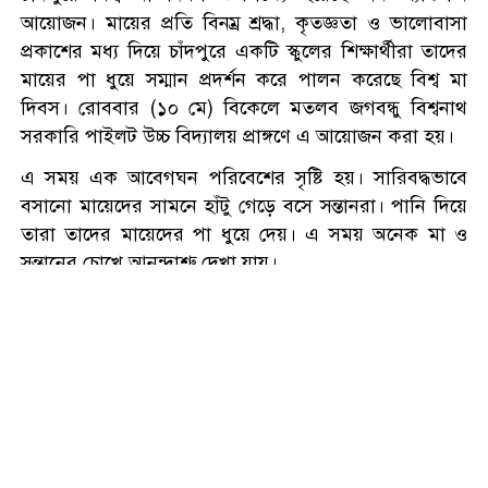
অভ্যুত্থান দিবস পালিত
আয়োজন। মায়ের প্রতি বিনম্র শ্রদ্ধা, কৃতজ্ঞতা ও ভালোবাসা
প্রকাশের মধ্য দিয়ে চাঁদপুরে একটি স্কুলের শিক্ষার্থীরা তাদের
মায়ের পা ধুয়ে সম্মান প্রদর্শন করে পালন করেছে বিশ্ব মা
জাতিসংঘে জুলাই গণঅভ্যুত্থান
দিবস। রোববার (১০ মে) বিকেলে মতলব জগবন্ধু বিশ্বনাথ
দিবস পালিত
সরকারি পাইলট উচ্চ বিদ্যালয় প্রাঙ্গণে এ আয়োজন করা হয়।
এ সময় এক আবেগঘন পরিবেশের সৃষ্টি হয়। সারিবদ্ধভাবে
আগৈলঝাড়ায় বিদ্যুতের লাগাতার
বসানো মায়েদের সামনে হাঁটু গেড়ে বসে সন্তানরা। পানি দিয়ে
লোডশেডিং: জনজীবনে দুর্ভোগ
তারা তাদের মায়েদের পা ধুয়ে দেয়। এ সময় অনেক মা ও
চরমে
সন্তানের চোখে আনন্দাশ্রু দেখা যায়।
বেনাপোল সীমান্তে পাচারের আগেই
১ কোটি ১০ লাখ টাকার স্বর্ণসহ
যুবক আটক
নারী ও শিশু সম্পর্কিত আরও
বেনাপোল পৌর নির্বাচনের আগে
ওয়ার্ডে ইমদাদুল হক ইমদাদের
গণসংযোগ