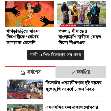
খাগড়াছড়িতে মারমা
পঞ্চগড় সীমান্তে ৫
কিশোরীকে ‘ধর্ষণের
বাংলাদেশি নারীকে ফেরত
আলামত’ মেলেনি
দিলো বিএসএফ
নারী ও শিশু বিভাগের সব খবর
সর্বশেষ
জনপ্রিয়
সিলেটের ওসমানীনগরে দুই বাসের
মুখোমুখি সংঘর্ষে ৮ জন নিহত
এসএসসির ফল প্রকাশ সোমবার,