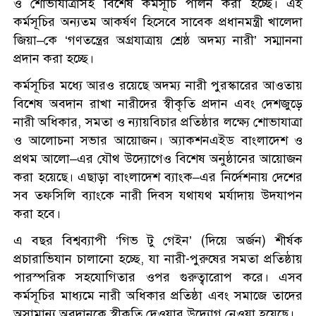
ও শোভাযাত্রাসহ বিশেষ কর্মসূচি পালন করা হচ্ছে। এই
কর্মসূচির অন্যতম আকর্ষণ হিসেবে সাবেক প্রধানমন্ত্রী খালেদা
জিয়া–কে ‘গণতন্ত্রের অগ্রযাত্রায় শ্রেষ্ঠ অদম্য নারী’ সম্মাননা
প্রদান করা হচ্ছে।
কর্মসূচির মধ্যে আরও রয়েছে অদম্য নারী পুরস্কারের আওতায়
বিশেষ অবদান রাখা নারীদের স্বীকৃতি প্রদান এবং দেশজুড়ে
নারী অধিকার, সমতা ও ন্যায়বিচার প্রতিষ্ঠার লক্ষ্যে শোভাযাত্রা
ও আলোচনা সভার আয়োজন। অ্যাকশনএইড বাংলাদেশ ও
প্রথম আলো–এর যৌথ উদ্যোগেও বিশেষ অনুষ্ঠানের আয়োজন
করা হয়েছে। এছাড়া বাংলাদেশ ব্যাংক–এর নির্দেশনায় দেশের
সব তফসিলি ব্যাংকে নারী দিবস যথাযথ মর্যাদায় উদযাপন
করা হবে।
এ বছর বিশ্বব্যাপী ‘গিভ টু গেইন’ (দিয়ে অর্জন) শীর্ষক
প্রচারাভিযান চালানো হচ্ছে, যা নারী-পুরুষের সমতা প্রতিষ্ঠায়
পারস্পরিক সহযোগিতার ওপর গুরুত্বারোপ করে। এসব
কর্মসূচির মাধ্যমে নারী অধিকার প্রতিষ্ঠা এবং সমাজে তাদের
অসামান্য অবদানকে স্বীকৃতি দেওয়ার উদ্যোগ নেওয়া হয়েছে।