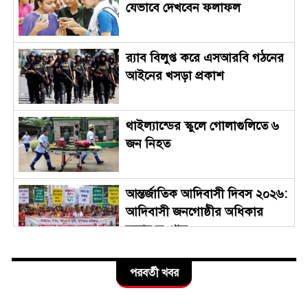
যেভাবে দেখবেন ফলাফল
র‍্যাব বিলুপ্ত করে এসআরবি গঠনের
আইনের খসড়া প্রকাশ
থাইল্যান্ডের স্কুলে গোলাগুলিতে ৬
জন নিহত
আন্তর্জাতিক আদিবাসী দিবস ২০২৬:
আদিবাসী জনগোষ্ঠীর অধিকার
রক্ষার সংগ্রাম
ফতুল্লায় ১০পাতা হেরোইনসহ
পরবর্তী খবর
মোহন গ্রেপ্তার