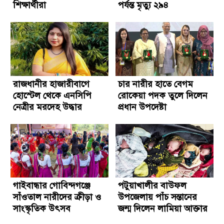
শিক্ষার্থীরা
পর্যন্ত মৃত্যু ২৯৪
রাজধানীর হাজারীবাগে
চার নারীর হাতে বেগম
হোস্টেল থেকে এনসিপি
রোকেয়া পদক তুলে দিলেন
নেত্রীর মরদেহ উদ্ধার
প্রধান উপদেষ্টা
গাইবান্ধার গোবিন্দগঞ্জে
পটুয়াখালীর বাউফল
সাঁওতাল নারীদের ক্রীড়া ও
উপজেলায় পাঁচ সন্তানের
সাংস্কৃতিক উৎসব
জন্ম দিলেন লামিয়া আক্তার