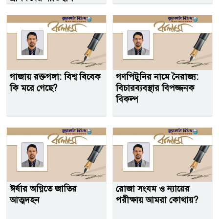
গাজায় রক্তগঙ্গা: বিশ্ব বিবেক
গণপিটুনির নামে নৈরাজ্য:
কি মরে গেছে?
বিচারব্যবস্থার বিপজ্জনক
বিকল্প
ঈর্ষার অগ্নিতে জাতির
রোজা সংযম ও ন্যায়ের
আত্মদহন
পরীক্ষায় আমরা কোথায়?