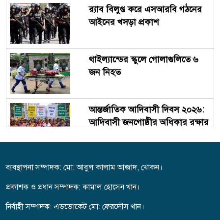
র‍্যাব বিলুপ্ত করে এসআরবি গঠনের
আইনের খসড়া প্রকাশ
থাইল্যান্ডের স্কুলে গোলাগুলিতে ৬
জন নিহত
আন্তর্জাতিক আদিবাসী দিবস ২০২৬:
আদিবাসী জনগোষ্ঠীর অধিকার রক্ষার
সংগ্রাম
ফতুল্লায় ১০পাতা হেরোইনসহ মোহন
ব্যবস্থাপনা সম্পাদক: মো: আবুল কালাম আজাদ, খোকন।
গ্রেপ্তার
প্রকাশক ও প্রধান সম্পাদক: কামাল হোসেন খান।
নির্বাহী সম্পাদক: এডভোকেট মো: ফেরদৌস খান।
ফতুল্লায় এএসআই হামিদ খানকে