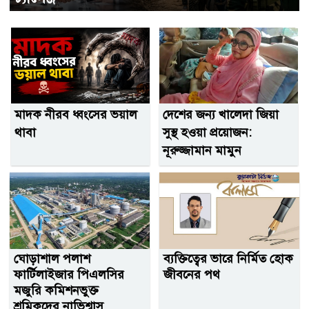
মাদক নীরব ধ্বংসের ভয়াল
দেশের জন‌্য খালেদা জিয়া
থাবা
সুস্থ হওয়া প্রয়োজন:
নূরুজ্জামান মামুন
ঘোড়াশাল পলাশ
ব্যক্তিত্বের ভারে নির্মিত হোক
ফার্টিলাইজার পিএলসির
জীবনের পথ
মজুরি কমিশনভুক্ত
শ্রমিকদের নাভিশ্বাস