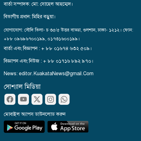
বহালের দাবিতে ‘জুলাই যোদ্ধাদের’
বার্তা সম্পাদক: মো: সো‌হেল আহম্মেদ।
আবেদন
বিভাগীয় প্রধান: মিহির বড়ুয়া।
ফতুল্লায় তাঁতী লীগ নেতা ইপু
যোগাযোগ: সৌদি ভিলা- চ ৩৫/৫ উত্তর বাড্ডা, গুলশান, ঢাকা- ১২১২। ফোন:
গ্রেফতার
+৮৮ ০৯৬৯৬৭০০১৯৯, ০১৭৩১৬০০১৯৯।
বার্তা এবং বিজ্ঞাপন : + ৮৮ ০১৬৭৪ ৬৩২ ৫০৯।
দশমিনা এক্সপ্রেস সিন্ডিকেট বন্ধসহ
বিজ্ঞাপন এবং নিউজ : + ৮৮ ০১৭১৬ ৮৯২ ৯৭০।
নিরাপদ সড়ক নিশ্চিতের দাবীতে
News: editor.KuakataNews@gmail.Com
মানববন্ধন
সোশ্যাল মিডিয়া
মিশরের কায়রোতে থাযোগ্য মর্যাদায়
জুলাই গণ-অভ্যুত্থান দিবস পালিত
মোবাইল অ্যাপস ডাউনলোড করুন
তুরস্কের ইস্তাম্বুলে জুলাই গণ-অভ্যুত্থান
দিবস পালিত