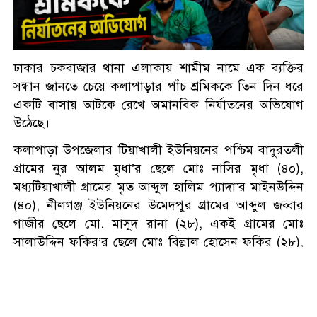
১৩ দিন পর ফের সরকারি গাছ
কেটে নেয়ার অভিযোগ
জুলাই স্মৃতি জাদুঘর পরিদর্শন
ঢাকার চকবাজার থানা এলাকায় শামীম নামে এক ব্যক্তির
করলেন এনসিপি নেতারা
সন্ধান জানতে চেয়ে কলাপাড়ার পাঁচ শ্রমিককে তিন দিন ধরে
একটি বাসায় আটকে রেখে অমানবিক নির্যাতনের অভিযোগ
উঠেছে।
বরিশালে লাল ফিতা কেটে বাঁশের
সাঁকো উদ্বোধন করলেন বিএনপি
কলাপাড়া উপজেলার টিয়াখালী ইউনিয়নের পশ্চিম বাদুরতলী
নেতা
গ্রামের নুর আলম মৃধা’র ছেলে মোঃ নাসির মৃধা (৪০),
মধ্যটিয়াখালী গ্রামের মৃত আব্দুল হালিম প্যাদা’র মাইনউদ্দিন
বুড়িগঙ্গাসহ রাজধানীর চারপাশের
(৪০), নীলগঞ্জ ইউনিয়নের উমেদপুর গ্রামের আব্দুল জব্বার
নদীদূষণ রোধে পরিকল্পনার নির্দেশ
গাজীর ছেলে মো. মাসুদ রানা (২৮), একই গ্রামের মোঃ
প্রধানমন্ত্রীর
সালাউদ্দিন ফকির’র ছেলে মোঃ বিল্লাল হোসেন ফকির (২৮),
একই গ্রামের মোঃ সালাউদ্দিন ফকির’র ছেলে মোঃ মাসুম বিল্লা
ফতুল্লা ভেঙে হচ্ছে নতুন থানা,
ফকির ওরফে জাহাঙ্গীর (৩৬)। এ ঘটনায় ভুক্তভোগী মো.
লিখিত প্রস্তাব পাঠালেন এমপি
মাসুদ রানা বাদী হয়ে চকবাজার মডেল থানায় একটি এজাহার
দায়ের করেছেন।