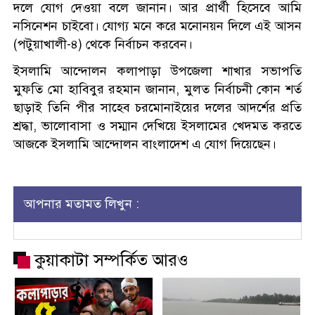
দলে যোগ দেওয়া বলে জানান। আর প্রার্থী হিসেবে আমি
নসিনেশন চাইবো। যোগ্য মনে করে মনোনয়ন দিলে এই আসন
(পটুয়াখালী-৪) থেকে নির্বাচন করবেন।
ইসলামি আন্দোলন কলাপাড়া উপজেলা শাখার সভাপতি
মুফতি মো হাবিবুর রহমান জানান, মুলত নির্বাচনী কোন শর্ত
ছাড়াই তিনি পীর সাহেব চরমোনাইয়ের দলের আদর্শের প্রতি
শ্রদ্ধা, ভালোবাসা ও সম্মান দেখিয়ে ইসলামের খেদমত করতে
আজকে ইসলামি আন্দোলন বাংলাদেশ এ যোগ দিয়েছেন।
আপনার মতামত লিখুন :
কুয়াকাটা সম্পর্কিত আরও