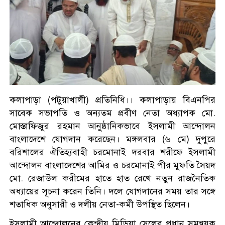
কলাপাড়া (পটুয়াখালী) প্রতিনিধি।। কলাপাড়ায় বিএনপির
সাবেক সভাপতি ও অন্যতম প্রবীণ নেতা অধ্যাপক মো.
মোস্তাফিজুর রহমান আনুষ্ঠানিকভাবে ইসলামী আন্দোলন
বাংলাদেশে যোগদান করেছেন। মঙ্গলবার (৬ মে) দুপুরে
বরিশালের ঐতিহ্যবাহী চরমোনাই দরবার শরীফে ইসলামী
আন্দোলন বাংলাদেশের আমির ও চরমোনাই পীর মুফতি সৈয়দ
মো. রেজাউল করীমের হাতে হাত রেখে নতুন রাজনৈতিক
অধ্যায়ের সূচনা করেন তিনি। দলে যোগদানের সময় তার সঙ্গে
শতাধিক অনুসারী ও দলীয় নেতা-কর্মী উপস্থিত ছিলেন।
ইসলামী আন্দোলনের কেন্দ্রীয় মিডিয়া সেলের প্রধান সমন্বয়ক