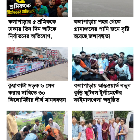
কলাপাড়ার ৫ শ্রমিককে
কলাপাড়ায় শহর থেকে
ঢাকায় তিন দিন আটকে
গ্রামাঞ্চলের পানি জমে সৃষ্টি
নির্যাতনের অভিযোগ,
হয়েছে জলাবদ্ধতা
আটক-৩
কুয়াকাটা সড়ক ৬ লেন
কলাপাড়ায় আন্তওয়ার্ড নতুন
করার দাবিতে ৩০
কূড়ি ফুটবল টুর্নামেন্টের
কিলোমিটার দীর্ঘ মানববন্ধন
ফাইনালখেলা অনুষ্ঠিত