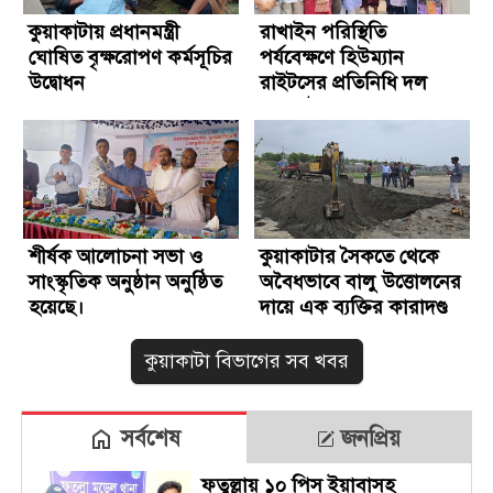
কুয়াকাটায় প্রধানমন্ত্রী
রাখাইন পরিস্থিতি
ঘোষিত বৃক্ষরোপণ কর্মসূচির
পর্যবেক্ষণে হিউম্যান
উদ্বোধন
রাইটসের প্রতিনিধি দল
কুয়াকাটায়
শীর্ষক আলোচনা সভা ও
কুয়াকাটার সৈকতে থেকে
সাংস্কৃতিক অনুষ্ঠান অনুষ্ঠিত
অবৈধভাবে বালু উত্তোলনের
হয়েছে।
দায়ে এক ব্যক্তির কারাদণ্ড
কুয়াকাটা বিভাগের সব খবর
সর্বশেষ
জনপ্রিয়
ফতুল্লায় ১০ পিস ইয়াবাসহ