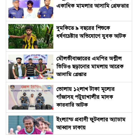
একাধিক মামলার আসামি গ্রেফতার
দুমকিতে ৯ বছরের শিশুকে
ধর্ষণচেষ্টার অভিযোগে যুবক আটক
মৌলভীবাজারের এমপির অশ্লীল
ভিডিও ছড়ানোর মামলায় আরেক
আসামি গ্রেপ্তার
ভোলায় ১২লাখ টাকা মূল্যের
গাঁজাসহ পটুয়াখালীর মাদক
কারবারি আটক
ইংল্যান্ড প্রবাসী ফুটবলার অ্যাডাম
আব্বাস ঢাকায়