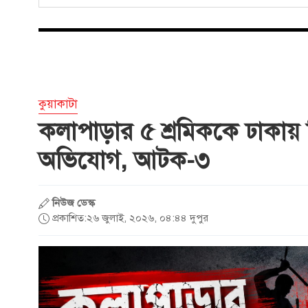
কুয়াকাটা
কলাপাড়ার ৫ শ্রমিককে ঢাকায়
অভিযোগ, আটক-৩
নিউজ ডেস্ক
প্রকাশিত:২৬ জুলাই, ২০২৬, ০৪:৪৪ দুপুর