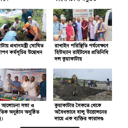
াটায় প্রধানমন্ত্রী ঘোষিত
রাখাইন পরিস্থিতি পর্যবেক্ষণে
রোপণ কর্মসূচির উদ্বোধন
হিউম্যান রাইটসের প্রতিনিধি
দল কুয়াকাটায়
ষক আলোচনা সভা ও
কুয়াকাটার সৈকতে থেকে
ৃতিক অনুষ্ঠান অনুষ্ঠিত
অবৈধভাবে বালু উত্তোলনের
ে।
দায়ে এক ব্যক্তির কারাদণ্ড