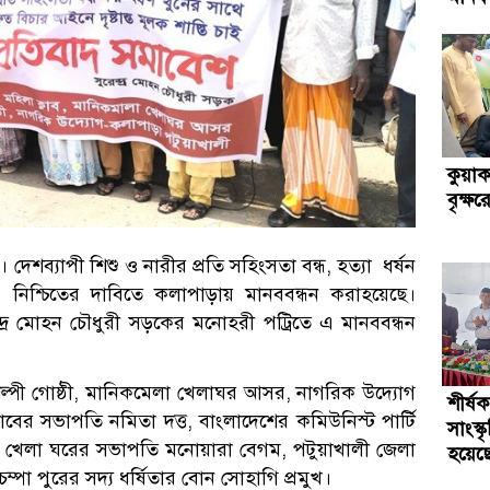
কুয়াক
বৃক্ষ
েশব্যাপী শিশু ও নারীর প্রতি সহিংসতা বন্ধ, হত্যা ধর্ষন
্তি নিশ্চিতের দাবিতে কলাপাড়ায় মানববন্ধন করাহয়েছে।
্র মোহন চৌধুরী সড়কের মনোহরী পট্রিতে এ মানববন্ধন
্পী গোষ্ঠী, মানিকমেলা খেলাঘর আসর, নাগরিক উদ্যোগ
শীর্
াবের সভাপতি নমিতা দত্ত, বাংলাদেশের কমিউনিস্ট পার্টি
সাংস্ক
েলা খেলা ঘরের সভাপতি মনোয়ারা বেগম, পটুয়াখালী জেলা
হয়েছ
ম্পা পুরের সদ্য ধর্ষিতার বোন সোহাগি প্রমুখ।