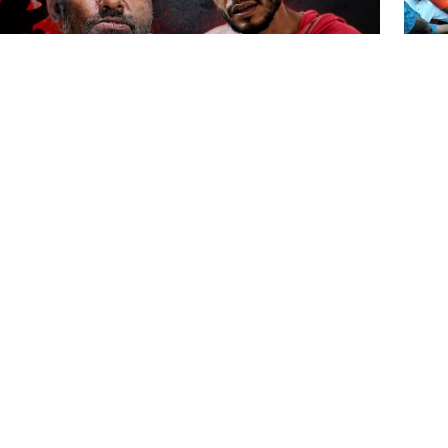
কলাপা
কূড়ি ফ
ফাইনা
রাখাই
হিউম্
দল ক
সন্ধান জানতে চেয়ে কলাপাড়ার পাঁচ শ্রমিককে তিন দিন
যোগ উঠেছে।
ী গ্রামের নুর আলম মৃধা’র ছেলে মোঃ নাসির মৃধা (৪০),
দ্দিন (৪০), নীলগঞ্জ ইউনিয়নের উমেদপুর গ্রামের আব্দুল