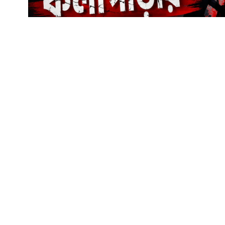
ঢাকার চকবাজার থানা এলাকায় শামীম নামে এক ব্যক্তির 
ধরে একটি বাসায় আটকে রেখে অমানবিক নির্যাতনের অভি
কলাপাড়া উপজেলার টিয়াখালী ইউনিয়নের পশ্চিম বাদুরতল
মধ্যটিয়াখালী গ্রামের মৃত আব্দুল হালিম প্যাদা’র মাইনউ