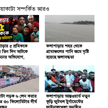
ুয়াকাটা সম্পর্কিত আরও
ড়ার ৫ শ্রমিককে
কলাপাড়ায় শহর থেকে
য় তিন দিন আটকে
গ্রামাঞ্চলের পানি জমে সৃষ্টি
যাতনের অভিযোগ,
হয়েছে জলাবদ্ধতা
-৩
কাটা সড়ক ৬ লেন করার
কলাপাড়ায় আন্তওয়ার্ড নতুন
ে ৩০ কিলোমিটার দীর্ঘ
কূড়ি ফুটবল টুর্নামেন্টের
ন্ধন
ফাইনালখেলা অনুষ্ঠিত