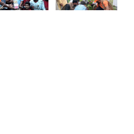
জুলাই স্মৃতি জাদুঘর উদ্বোধন করলেন
ড়ায় আন্তওয়ার্ড নতুন
কুয়াকাটায় প্রধানমন্ত্রী ঘোষিত
ুটবল টুর্নামেন্টের
বৃক্ষরোপণ কর্মসূচির উদ্বোধন
প্রধানমন্ত্রী
লখেলা অনুষ্ঠিত
সাত শিক্ষাপ্রতিষ্ঠানে ছাত্রদল- শিবির
সংঘর্ষ, আহত শতাধিক
শ্রীলঙ্কায় বন্যা ও ভূমিধসে ৭ জনের
ন পরিস্থিতি পর্যবেক্ষণে
শীর্ষক আলোচনা সভা ও
যান রাইটসের প্রতিনিধি
সাংস্কৃতিক অনুষ্ঠান অনুষ্ঠিত
মৃত্যু, স্কুল কলেজ বন্ধ ঘোষণা
ুয়াকাটায়
হয়েছে।
একদিনে ৩০০ থেকে নেমে ১৫০ টাকা
কাঁচা মরিচ