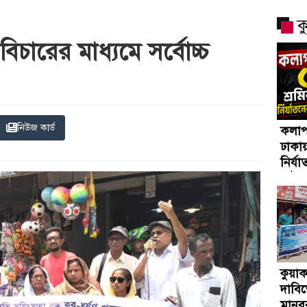
ক
িচারের মাধ্যমে সর্বোচ্চ
নিউজ কার্ড
কলাপা
ঢাকা
নির্
আটক
কুয়া
দাবিত
মানবব