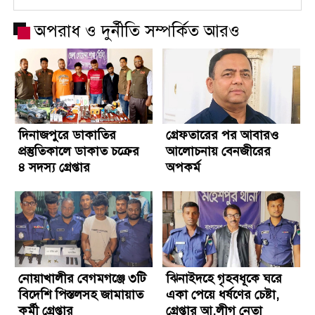
অপরাধ ও দুর্নীতি সম্পর্কিত আরও
দিনাজপুরে ডাকাতির
গ্রেফতারের পর আবারও
প্রস্তুতিকালে ডাকাত চক্রের
আলোচনায় বেনজীরের
৪ সদস্য গ্রেপ্তার
অপকর্ম
নোয়াখালীর বেগমগঞ্জে ৩টি
ঝিনাইদহে গৃহবধূকে ঘরে
বিদেশি পিস্তলসহ জামায়াত
একা পেয়ে ধর্ষণের চেষ্টা,
কর্মী গ্রেপ্তার
গ্রেপ্তার আ.লীগ নেতা