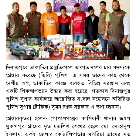
জুলাই স্মৃতি জাদুঘর উদ্বোধন
করলেন প্রধানমন্ত্রী
সাত শিক্ষাপ্রতিষ্ঠানে ছাত্রদল- শিবির
সংঘর্ষ, আহত শতাধিক
শ্রীলঙ্কায় বন্যা ও ভূমিধসে ৭ জনের
দিনাজপুরে ডাকাতির প্রস্তুতিকালে ডাকাত দলের চার সদস্যকে
মৃত্যু, স্কুল কলেজ বন্ধ ঘোষণা
গ্রেপ্তার করেছে (ডিবি) পুলিশ। এ সময় তাদের কাছ থেকে
দেশীয় অস্ত্র, ডাকাতির কাজে ব্যবহৃত বিভিন্ন সরঞ্জাম এবং
একটি পিকআপভ্যান উদ্ধার করা হয়েছে। গতকাল দিনাজপুর
একদিনে ৩০০ থেকে নেমে ১৫০
পুলিশ সুপার কার্যালয়ে আয়োজিত সংবাদ সম্মেলনে অতিরিক্ত
টাকা কাঁচা মরিচ
পুলিশ সুপার (ট্রাফিক) সুমন রঞ্জন সরকার এ তথ্য জানান।
গ্রেপ্তারকৃতরা হলেন- গোপালগঞ্জের কাশিয়ানী থানার জঙ্গল
প্রধানমন্ত্রীকে নিয়ে ‘আপত্তিকর
মুকন্দপুর গ্রামের মৃত মজলিশ শেখের ছেলে মো. সোহানুল
পোস্ট’, গ্রেপ্তার এনসিপির বহিষ্কৃত
ইসলাম, একই জেলার কোটালিপাড়ার মুসুরিয়া গ্রামের মৃত