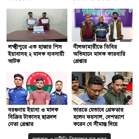
লক্ষ্মীপুরে এক হাজার পিস
নীলফামারীতে ডিবির
ইয়াবাসহ ২ মাদক ব্যবসায়ী
অভিযানে মাদক কারবারি
আটক
গ্রেপ্তার
বরগুনায় ইয়াবা ও মাদক
ভারতে যেভাবে গ্রেফতার
বিক্রির টাকাসহ ছাত্রদল
হলেন ফয়সাল, দেশত্যাগ
নেতা গ্রেপ্তার
করেন যে সীমান্ত দিয়ে