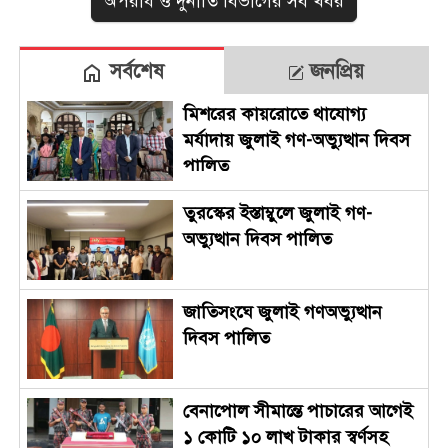
অপরাধ ও দুর্নীতি বিভাগের সব খবর
সর্বশেষ
জনপ্রিয়
মিশরের কায়রোতে থাযোগ্য
মর্যাদায় জুলাই গণ-অভ্যুত্থান দিবস
পালিত
তুরস্কের ইস্তাম্বুলে জুলাই গণ-
অভ্যুত্থান দিবস পালিত
জাতিসংঘে জুলাই গণঅভ্যুত্থান
দিবস পালিত
বেনাপোল সীমান্তে পাচারের আগেই
১ কোটি ১০ লাখ টাকার স্বর্ণসহ