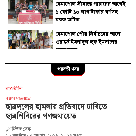
বেনাপোল সীমান্তে পাচারের আগেই
১ কোটি ১০ লাখ টাকার স্বর্ণসহ
যুবক আটক
বেনাপোল পৌর নির্বাচনের আগে
ওয়ার্ডে ইমদাদুল হক ইমদাদের
গণসংযোগ
জুলাই গণঅভ্যুত্থান দিবস উপলক্ষে
পরবর্তী খবর
বেনাপোল স্থলবন্দরে আমদানি-
রপ্তানি কার্যক্রম বন্ধ
রাজনীতি
সারাদেশে পালিত হচ্ছে জুলাই গণ-
ক্যাম্পাসগুলোতে:
অভ্যুত্থানের দ্বিতীয় বর্ষপূর্তি
ছাত্রদলের হামলার প্রতিবাদে ঢাবিতে
ছাত্রশিবিরের গণজমায়েত
ছাত্রদলের হামলার প্রতিবাদে
নিউজ ডেস্ক
ঢাবিতে ছাত্রশিবিরের গণজমায়েত
প্রকাশিত:০৫ আগস্ট, ২০২৬, ১২:১৪ দুপুর