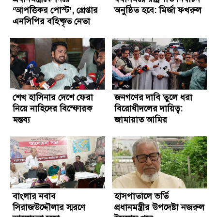
‘আপত্তিকর পোস্ট’, গ্রেপ্তার
অনুষ্ঠিত হবে: মির্জা ফখরুল
এনসিপির বহিষ্কৃত নেতা
শেখ হাসিনার দেশে ফেরা
জনগণের দাবি তুলে ধরা
নিয়ে নাহিদের বিস্ফোরক
বিরোধীদলের দায়িত্ব:
মন্তব্য
জামায়াত আমির
বাংলার নবাব
হাসপাতালে ভর্তি
সিরাজউদ্দৌলার স্মরণে
প্রধানমন্ত্রীর উপদেষ্টা নজরুল