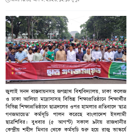
জুলাই স্মৃতি জাদুঘর উদ্বোধন
করলেন প্রধানমন্ত্রী
সাত শিক্ষাপ্রতিষ্ঠানে ছাত্রদল- শিবির
সংঘর্ষ, আহত শতাধিক
শ্রীলঙ্কায় বন্যা ও ভূমিধসে ৭ জনের
মৃত্যু, স্কুল কলেজ বন্ধ ঘোষণা
জুলাই সনদ বাস্তবায়নসহ জগন্নাথ বিশ্ববিদ্যালয়, ঢাকা কলেজ
ও ঢাকা আলিয়া মাদ্রাসাসহ বিভিন্ন শিক্ষাপ্রতিষ্ঠানে শিক্ষার্থীর
একদিনে ৩০০ থেকে নেমে ১৫০
বিভিন্ন শিক্ষাপ্রতিষ্ঠানে ছাত্রদলের ওপর হামলার প্রতিবাদে ‘ছাত্র
টাকা কাঁচা মরিচ
গণজমায়েত’ কর্মসূচি পালন করেছে বাংলাদেশ ইসলামী
ছাত্রশিবির। বুধবার (৫ আগস্ট) সকাল ৯টায় রাজধানীর
কেন্দ্রীয় শহীদ মিনার থেকে কর্মসূচি শুরু হয়ে রাজু ভাস্কর্যে