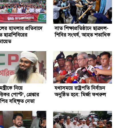
দলের হামলার প্রতিবাদে
সাত শিক্ষাপ্রতিষ্ঠানে ছাত্রদল-
ে ছাত্রশিবিরের
শিবির সংঘর্ষ, আহত শতাধিক
মায়েত
মন্ত্রীকে নিয়ে
যথাসময়ে রাষ্ট্রপতি নির্বাচন
তিকর পোস্ট’, গ্রেপ্তার
অনুষ্ঠিত হবে: মির্জা ফখরুল
ির বহিষ্কৃত নেতা