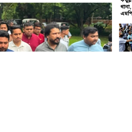
থানা,
এমপ
সাত শি
শিবি
যথাসম
পরিদর্শনে গেছেন জাতীয় নাগরিক পার্টির (এনসিপি) শীর্ষ
অনুষ্
বেশ করেন।