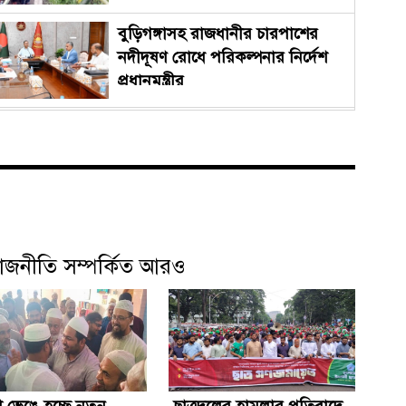
বুড়িগঙ্গাসহ রাজধানীর চারপাশের
নদীদূষণ রোধে পরিকল্পনার নির্দেশ
প্রধানমন্ত্রীর
ফতুল্লা ভেঙে হচ্ছে নতুন থানা, লিখিত
প্রস্তাব পাঠালেন এমপি
রূপগঞ্জে আমের ক্যারেটে ৩৭৭ বোতল
ফেনসিডিল, ট্রাকসহ গ্রেপ্তার ১
াজনীতি সম্পর্কিত আরও
শ্রীপুরের কৃতি সন্তান লায়ন গনি মিয়া
বাবুল পেলেন নিসচা বিশেষ সম্মাননা
২০২৬
লা ভেঙে হচ্ছে নতুন
ছাত্রদলের হামলার প্রতিবাদে