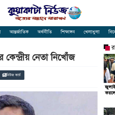
া
আন্তর্জাতিক
অর্থনীতি
শিক্ষাঙ্গন
খেলাধুলা
বি
র
 কেন্দ্রীয় নেতা নিখোঁজ
নিউজ কার্ড
জুলাই
করলে