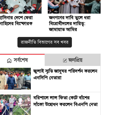
হাসিনার দেশে ফেরা
জনগণের দাবি তুলে ধরা
 নাহিদের বিস্ফোরক
বিরোধীদলের দায়িত্ব:
জামায়াত আমির
রাজনীতি বিভাগের সব খবর
সর্বশেষ
জনপ্রিয়
জুলাই স্মৃতি জাদুঘর পরিদর্শন করলেন
এনসিপি নেতারা
বরিশালে লাল ফিতা কেটে বাঁশের
সাঁকো উদ্বোধন করলেন বিএনপি নেতা