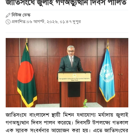
জাতিসংঘে জুলাই গণঅভ্যুত্থান দিবস পালিত
অভ্যুত্থানের দ্বিতীয় বর্ষপূর্তি
নিউজ ডেস্ক
প্রকাশিত:০৬ আগস্ট, ২০২৬, ০১:৪৭ দুপুর
ছাত্রদলের হামলার প্রতিবাদে
ঢাবিতে ছাত্রশিবিরের গণজমায়েত
জুলাই স্মৃতি জাদুঘর উদ্বোধন
করলেন প্রধানমন্ত্রী
সাত শিক্ষাপ্রতিষ্ঠানে ছাত্রদল- শিবির
সংঘর্ষ, আহত শতাধিক
জাতিসংঘে বাংলাদেশ স্থায়ী মিশন যথাযোগ্য মর্যাদায় জুলাই
শ্রীলঙ্কায় বন্যা ও ভূমিধসে ৭ জনের
গণঅভ্যুত্থান দিবস পালন করেছে। দিবসটি উপলক্ষ্যে গতকাল
মৃত্যু, স্কুল কলেজ বন্ধ ঘোষণা
এক স্মারক সংবর্ধনার আয়োজন করা হয়। এতে জাতিসংঘের