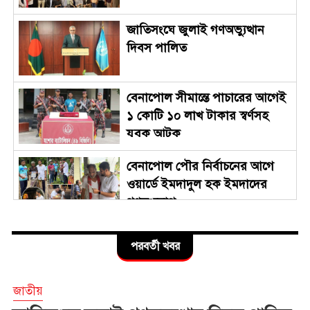
জাতিসংঘে জুলাই গণঅভ্যুত্থান
দিবস পালিত
বেনাপোল সীমান্তে পাচারের আগেই
১ কোটি ১০ লাখ টাকার স্বর্ণসহ
যুবক আটক
বেনাপোল পৌর নির্বাচনের আগে
ওয়ার্ডে ইমদাদুল হক ইমদাদের
গণসংযোগ
জুলাই গণঅভ্যুত্থান দিবস উপলক্ষে
পরবর্তী খবর
বেনাপোল স্থলবন্দরে আমদানি-
রপ্তানি কার্যক্রম বন্ধ
জাতীয়
সারাদেশে পালিত হচ্ছে জুলাই গণ-