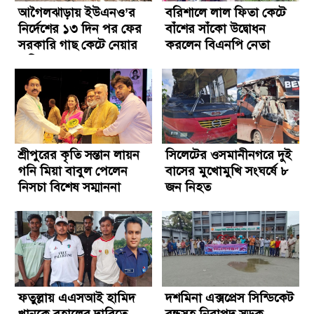
আগৈলঝাড়ায় ইউএনও’র
বরিশালে লাল ফিতা কেটে
নির্দেশের ১৩ দিন পর ফের
বাঁশের সাঁকো উদ্বোধন
সরকারি গাছ কেটে নেয়ার
করলেন বিএনপি নেতা
অভিযোগ
শ্রীপুরের কৃতি সন্তান লায়ন
সিলেটের ওসমানীনগরে দুই
গনি মিয়া বাবুল পেলেন
বাসের মুখোমুখি সংঘর্ষে ৮
নিসচা বিশেষ সম্মাননা
জন নিহত
২০২৬
ফতুল্লায় এএসআই হামিদ
দশমিনা এক্সপ্রেস সিন্ডিকেট
খানকে বহালের দাবিতে
বন্ধসহ নিরাপদ সড়ক