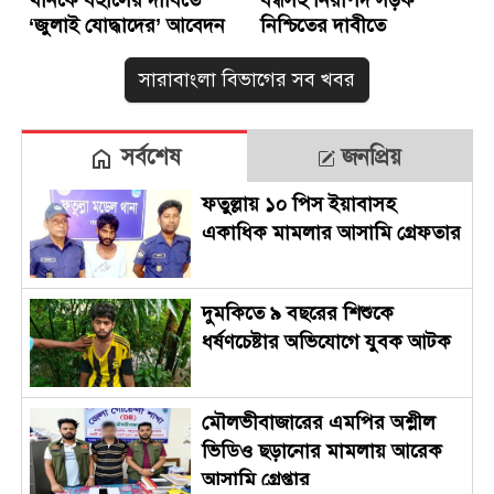
‘জুলাই যোদ্ধাদের’ আবেদন
নিশ্চিতের দাবীতে
মানববন্ধন
সারাবাংলা বিভাগের সব খবর
সর্বশেষ
জনপ্রিয়
ফতুল্লায় ১০ পিস ইয়াবাসহ
একাধিক মামলার আসামি গ্রেফতার
দুমকিতে ৯ বছরের শিশুকে
ধর্ষণচেষ্টার অভিযোগে যুবক আটক
মৌলভীবাজারের এমপির অশ্লীল
ভিডিও ছড়ানোর মামলায় আরেক
আসামি গ্রেপ্তার