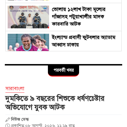
ভোলায় ১২লাখ টাকা মূল্যের
গাঁজাসহ পটুয়াখালীর মাদক
কারবারি আটক
ইংল্যান্ড প্রবাসী ফুটবলার অ্যাডাম
আব্বাস ঢাকায়
ঝিনাইগাতীতে অবৈধ ভারতীয়
পরবর্তী খবর
বিভিন্ন ব্যান্ডের হুইস্কি মদ উদ্বার
সারাবাংলা
গরুবাহী ভুটভুটি-বাসের মুখোমুখি
দুমকিতে ৯ বছরের শিশুকে ধর্ষণচেষ্টার
সংঘর্ষে নিহত ৩, আহত ৪
অভিযোগে যুবক আটক
নিউজ ডেস্ক
নারী ফুটবলে নতুন ইতিহাস
প্রকাশিত:০৮ আগস্ট, ২০২৬, ১১:১৯ রাত