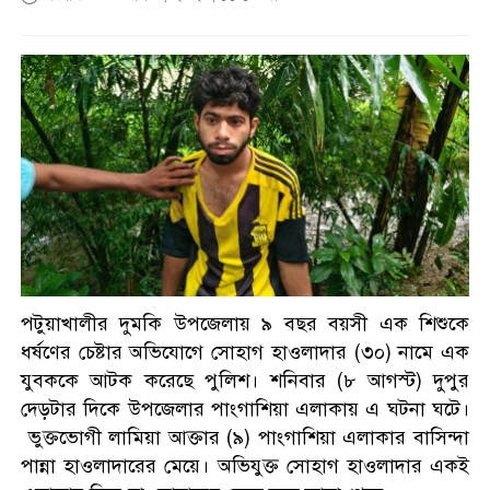
ঋতুপর্ণা কে ছাড়াই এএফসি মিশনে
রাজশাহী
ড্যাবের প্রতিষ্ঠাবার্ষিকীতে চিকিৎসক
সমাবেশের উদ্বোধন করলেন
প্রধানমন্ত্রী
আগৈলঝাড়ায় ইউএনও’র নির্দেশের
১৩ দিন পর ফের সরকারি গাছ
কেটে নেয়ার অভিযোগ
জুলাই স্মৃতি জাদুঘর পরিদর্শন
পটুয়াখালীর দুমকি উপজেলায় ৯ বছর বয়সী এক শিশুকে
করলেন এনসিপি নেতারা
ধর্ষণের চেষ্টার অভিযোগে সোহাগ হাওলাদার (৩০) নামে এক
যুবককে আটক করেছে পুলিশ। শনিবার (৮ আগস্ট) দুপুর
দেড়টার দিকে উপজেলার পাংগাশিয়া এলাকায় এ ঘটনা ঘটে।
বরিশালে লাল ফিতা কেটে বাঁশের
ভুক্তভোগী লামিয়া আক্তার (৯) পাংগাশিয়া এলাকার বাসিন্দা
সাঁকো উদ্বোধন করলেন বিএনপি
পান্না হাওলাদারের মেয়ে। অভিযুক্ত সোহাগ হাওলাদার একই
নেতা