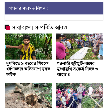
আপনার মতামত লিখুন :
সারাবাংলা সম্পর্কিত আরও
দুমকিতে ৯ বছরের শিশুকে
গরুবাহী ভুটভুটি-বাসের
ধর্ষণচেষ্টার অভিযোগে যুবক
মুখোমুখি সংঘর্ষে নিহত ৩,
আটক
আহত ৪