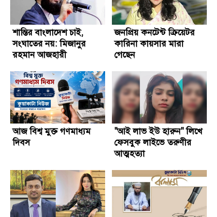
শান্তির বাংলাদেশ চাই,
জনপ্রিয় কনটেন্ট ক্রিয়েটর
সংঘাতের নয়: মিজানুর
কারিনা কায়সার মারা
রহমান আজহারী
গেছেন
আজ বিশ্ব মুক্ত গণমাধ্যম
"আই লাভ ইউ হারুন" লিখে
দিবস
ফেসবুক লাইভে তরুণীর
আত্মহত্যা