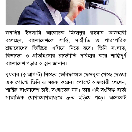
১৩ দিন পর ফের সরকারি গাছ
কেটে নেয়ার অভিযোগ
জুলাই স্মৃতি জাদুঘর পরিদর্শন
করলেন এনসিপি নেতারা
জনপ্রিয় ইসলামি আলোচক মিজানুর রহমান আজহারী
বলেছেন, বাংলাদেশকে শান্তি, সম্প্রীতি ও পারস্পরিক
শ্রদ্ধাবোধের ভিত্তিতে এগিয়ে নিতে হবে। তিনি সংঘাত,
বরিশালে লাল ফিতা কেটে বাঁশের
বিভাজন ও প্রতিহিংসার রাজনীতি পরিহার করে শান্তিপূর্ণ
সাঁকো উদ্বোধন করলেন বিএনপি
বাংলাদেশ গড়ার আহ্বান জানান।
নেতা
বুধবার (৫ আগস্ট) নিজের ভেরিফায়েড ফেসবুক পেজে দেওয়া
এক পোস্টে তিনি এ মন্তব্য করেন। পোস্টে আজহারী লেখেন,
বুড়িগঙ্গাসহ রাজধানীর চারপাশের
শান্তির বাংলাদেশ চাই, সংঘাতের নয়। তার এই সংক্ষিপ্ত বার্তা
নদীদূষণ রোধে পরিকল্পনার নির্দেশ
সামাজিক যোগাযোগমাধ্যমে দ্রুত ছড়িয়ে পড়ে। অনেকেই
প্রধানমন্ত্রীর
পোস্টটি শেয়ার করে শান্তি, সহনশীলতা ও জাতীয় ঐক্যের
ফতুল্লা ভেঙে হচ্ছে নতুন থানা,
পক্ষে নিজেদের মত প্রকাশ করেন।
লিখিত প্রস্তাব পাঠালেন এমপি