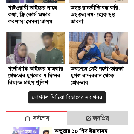
পাটওয়ারী ভাইয়ের সাথে
অসুস্থ রাজনীতি বন্ধ করি,
কথা, ফ্রি কোর্স অফার
অসুস্থতা নয়- হোক সুস্থ
করলাম: মেঘনা আলম
ভাবনা
পর্নোগ্রাফি আইনের মামলায়
অবশেষে সেই পর্নো-তারকা
গ্রেফতার যুগলের ৭ দিনের
যুগল বান্দরবান থেকে
রিমান্ড চাইল পুলিশ
গ্রেফতার
সোশ্যাল মিডিয়া বিভাগের সব খবর
সর্বশেষ
জনপ্রিয়
ফতুল্লায় ১০ পিস ইয়াবাসহ