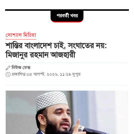
ঝিনাইগাতীতে অবৈধ ভারতীয়
পরবর্তী খবর
বিভিন্ন ব্যান্ডের হুইস্কি মদ উদ্বার
সোশ্যাল মিডিয়া
গরুবাহী ভুটভুটি-বাসের মুখোমুখি
শান্তির বাংলাদেশ চাই, সংঘাতের নয়:
সংঘর্ষে নিহত ৩, আহত ৪
মিজানুর রহমান আজহারী
নিউজ ডেস্ক
নারী ফুটবলে নতুন ইতিহাস
প্রকাশিত:০৫ আগস্ট, ২০২৬, ১১:২৯ দুপুর
ঋতুপর্ণা কে ছাড়াই এএফসি মিশনে
রাজশাহী
ড্যাবের প্রতিষ্ঠাবার্ষিকীতে চিকিৎসক
সমাবেশের উদ্বোধন করলেন
প্রধানমন্ত্রী
আগৈলঝাড়ায় ইউএনও’র নির্দেশের