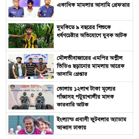
একাধিক মামলার আসামি গ্রেফতার
দুমকিতে ৯ বছরের শিশুকে
ধর্ষণচেষ্টার অভিযোগে যুবক আটক
মৌলভীবাজারের এমপির অশ্লীল
ভিডিও ছড়ানোর মামলায় আরেক
আসামি গ্রেপ্তার
ভোলায় ১২লাখ টাকা মূল্যের
গাঁজাসহ পটুয়াখালীর মাদক
কারবারি আটক
ইংল্যান্ড প্রবাসী ফুটবলার অ্যাডাম
আব্বাস ঢাকায়