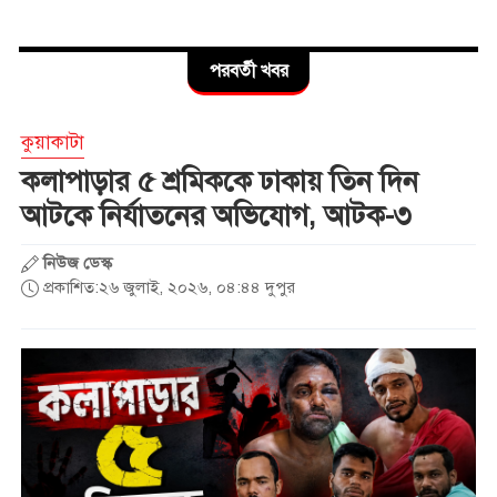
জুলাই স্মৃতি জাদুঘর উদ্বোধন
পরবর্তী খবর
করলেন প্রধানমন্ত্রী
কুয়াকাটা
সাত শিক্ষাপ্রতিষ্ঠানে ছাত্রদল- শিবির
কলাপাড়ার ৫ শ্রমিককে ঢাকায় তিন দিন
সংঘর্ষ, আহত শতাধিক
আটকে নির্যাতনের অভিযোগ, আটক-৩
নিউজ ডেস্ক
শ্রীলঙ্কায় বন্যা ও ভূমিধসে ৭ জনের
প্রকাশিত:২৬ জুলাই, ২০২৬, ০৪:৪৪ দুপুর
মৃত্যু, স্কুল কলেজ বন্ধ ঘোষণা
একদিনে ৩০০ থেকে নেমে ১৫০
টাকা কাঁচা মরিচ
প্রধানমন্ত্রীকে নিয়ে ‘আপত্তিকর