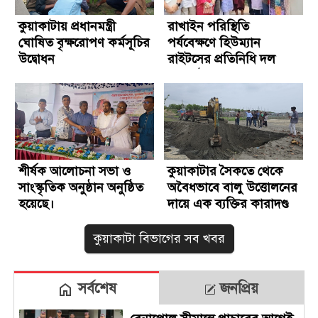
কুয়াকাটায় প্রধানমন্ত্রী
রাখাইন পরিস্থিতি
ঘোষিত বৃক্ষরোপণ কর্মসূচির
পর্যবেক্ষণে হিউম্যান
উদ্বোধন
রাইটসের প্রতিনিধি দল
কুয়াকাটায়
শীর্ষক আলোচনা সভা ও
কুয়াকাটার সৈকতে থেকে
সাংস্কৃতিক অনুষ্ঠান অনুষ্ঠিত
অবৈধভাবে বালু উত্তোলনের
হয়েছে।
দায়ে এক ব্যক্তির কারাদণ্ড
কুয়াকাটা বিভাগের সব খবর
সর্বশেষ
জনপ্রিয়