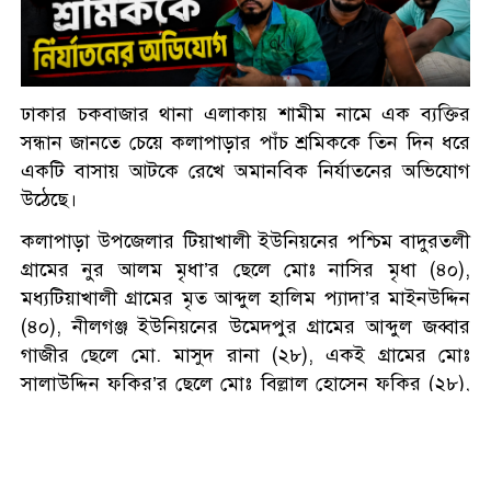
পোস্ট’, গ্রেপ্তার এনসিপির বহিষ্কৃত
নেতা
শান্তির বাংলাদেশ চাই, সংঘাতের
ঢাকার চকবাজার থানা এলাকায় শামীম নামে এক ব্যক্তির
নয়: মিজানুর রহমান আজহারী
সন্ধান জানতে চেয়ে কলাপাড়ার পাঁচ শ্রমিককে তিন দিন ধরে
একটি বাসায় আটকে রেখে অমানবিক নির্যাতনের অভিযোগ
উঠেছে।
ভারতে যাওয়ার পথে বেনাপোলে
আওয়ামী লীগের নেতা আটক
কলাপাড়া উপজেলার টিয়াখালী ইউনিয়নের পশ্চিম বাদুরতলী
গ্রামের নুর আলম মৃধা’র ছেলে মোঃ নাসির মৃধা (৪০),
মধ্যটিয়াখালী গ্রামের মৃত আব্দুল হালিম প্যাদা’র মাইনউদ্দিন
পরকীয়ার অভিযোগে আটক কনটেন্ট
(৪০), নীলগঞ্জ ইউনিয়নের উমেদপুর গ্রামের আব্দুল জব্বার
ক্রিয়েটর রিপন মিয়া
গাজীর ছেলে মো. মাসুদ রানা (২৮), একই গ্রামের মোঃ
সালাউদ্দিন ফকির’র ছেলে মোঃ বিল্লাল হোসেন ফকির (২৮),
একই গ্রামের মোঃ সালাউদ্দিন ফকির’র ছেলে মোঃ মাসুম বিল্লা
জুলাইয়ে ৩.৮৯ বিলিয়ন মার্কিন
ফকির ওরফে জাহাঙ্গীর (৩৬)। এ ঘটনায় ভুক্তভোগী মো.
ডলারের পোশাক রপ্তানি
মাসুদ রানা বাদী হয়ে চকবাজার মডেল থানায় একটি এজাহার