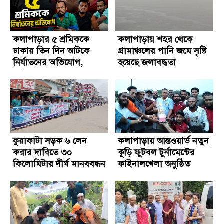
কলাপাড়ার ৫ শ্রমিককে
কলাপাড়ায় শহর থেকে
ঢাকায় তিন দিন আটকে
গ্রামাঞ্চলের পানি জমে সৃষ্টি
নির্যাতনের অভিযোগ,
হয়েছে জলাবদ্ধতা
আটক-৩
কুয়াকাটা সড়ক ৬ লেন
কলাপাড়ায় আন্তওয়ার্ড নতুন
করার দাবিতে ৩০
কূড়ি ফুটবল টুর্নামেন্টের
কিলোমিটার দীর্ঘ মানববন্ধন
ফাইনালখেলা অনুষ্ঠিত