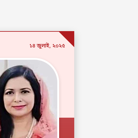
১৪ জুলাই, ২০২৫