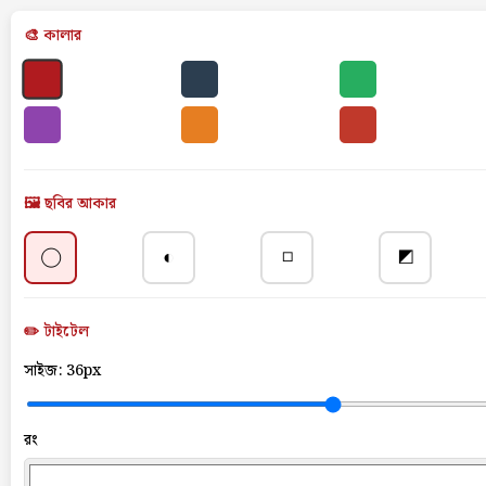
🎨 কালার
🖼️ ছবির আকার
◯
◐
◻
◩
✏️ টাইটেল
সাইজ:
36px
রং