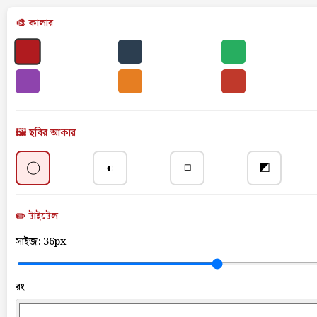
🎨 কালার
🖼️ ছবির আকার
◯
◐
◻
◩
✏️ টাইটেল
সাইজ:
36px
রং