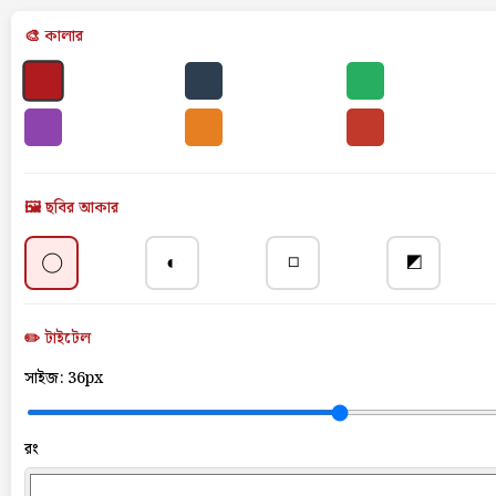
🎨 কালার
🖼️ ছবির আকার
◯
◐
◻
◩
✏️ টাইটেল
সাইজ:
36px
রং