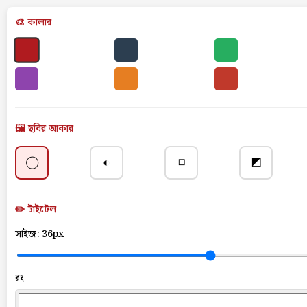
🎨 কালার
🖼️ ছবির আকার
◯
◐
◻
◩
✏️ টাইটেল
সাইজ:
36px
রং