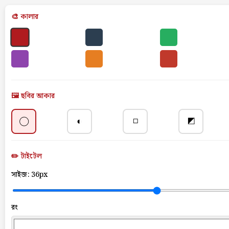
🎨 কালার
🖼️ ছবির আকার
◯
◐
◻
◩
✏️ টাইটেল
সাইজ:
36px
রং