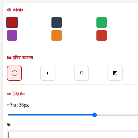
🎨 কালার
🖼️ ছবির আকার
◯
◐
◻
◩
✏️ টাইটেল
সাইজ:
36px
রং