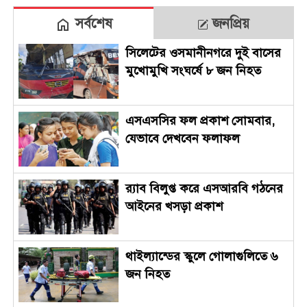
সর্বশেষ
জনপ্রিয়
সিলেটের ওসমানীনগরে দুই বাসের
মুখোমুখি সংঘর্ষে ৮ জন নিহত
এসএসসির ফল প্রকাশ সোমবার,
যেভাবে দেখবেন ফলাফল
র‍্যাব বিলুপ্ত করে এসআরবি গঠনের
আইনের খসড়া প্রকাশ
থাইল্যান্ডের স্কুলে গোলাগুলিতে ৬
জন নিহত