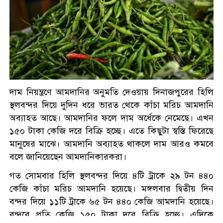
মানববন্ধন
মিশরের কায়রোতে থাযোগ্য
মর্যাদায় জুলাই গণ-অভ্যুত্থান দিবস
পালিত
তুরস্কের ইস্তাম্বুলে জুলাই গণ-
দাম নিয়ন্ত্রণে আমদানির অনুমতি দেওয়ায় দিনাজপুরের হিলি
অভ্যুত্থান দিবস পালিত
স্থলবন্দর দিয়ে দুদিন ধরে ভারত থেকে কাঁচা মরিচ আমদানি
অব্যাহত আছে। আমদানির ফলে দাম অর্ধেকে নেমেছে। এখন
১৫০ টাকা কেজি দরে বিক্রি হচ্ছে। এতে কিছুটা স্বস্তি ফিরেছে
জাতিসংঘে জুলাই গণঅভ্যুত্থান
মানুষের মাঝে। আমদানি অব্যাহত থাকলে দাম আরও কমবে
দিবস পালিত
বলে জানিয়েছেন আমদানিকারকরা।
গত সোমবার হিলি স্থলবন্দর দিয়ে ৪টি ট্রাকে ২৯ টন ৪৪০
আগৈলঝাড়ায় বিদ্যুতের লাগাতার
কেজি কাঁচা মরিচ আমদানি হয়েছে। মঙ্গলবার দ্বিতীয় দিন
লোডশেডিং: জনজীবনে দুর্ভোগ
বন্দর দিয়ে ১১টি ট্রাকে ৬৫ টন ৪৪০ কেজি আমদানি হয়েছে।
চরমে
বন্দরে প্রতি কেজি ১৫০ টাকা দরে বিক্রি হচ্ছে। এদিকে