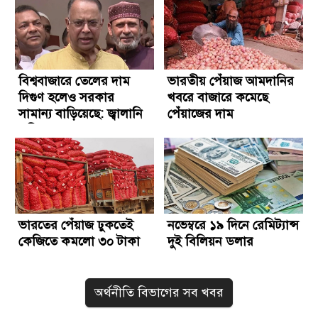
বিশ্ববাজারে তেলের দাম
ভারতীয় পেঁয়াজ আমদানির
দিগুণ হলেও সরকার
খবরে বাজারে কমেছে
সামান্য বাড়িয়েছে: জ্বালানি
পেঁয়াজের দাম
মন্ত্রী
ভারতের পেঁয়াজ ঢুকতেই
নভেম্বরে ১৯ দিনে রেমিট্যান্স
কেজিতে কমলো ৩০ টাকা
দুই বিলিয়ন ডলার
অর্থনীতি বিভাগের সব খবর