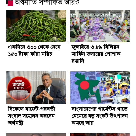
অর্থনীতি সম্পর্কিত আরও
একদিনে ৩০০ থেকে নেমে
জুলাইয়ে ৩.৮৯ বিলিয়ন
১৫০ টাকা কাঁচা মরিচ
মার্কিন ডলারের পোশাক
রপ্তানি
বিকেলে বাজেট-পরবর্তী
বাংলাদেশের গার্মেন্টস খাতে
সংবাদ সম্মেলন করবেন
নেমেছে বড় সংকট উৎপাদন
অর্থমন্ত্রী
কমছে আয়