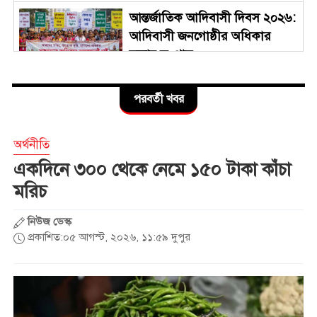
আন্তর্জাতিক আদিবাসী দিবস ২০২৬:
আদিবাসী জনগোষ্ঠীর অধিকার
রক্ষার সংগ্রাম
ফতুল্লায় ১০পাতা হেরোইনসহ
পরবর্তী খবর
মোহন গ্রেপ্তার
অর্থনীতি
ফতুল্লায় এএসআই হামিদ খানকে
একদিনে ৩০০ থেকে নেমে ১৫০ টাকা কাঁচা
বহালের দাবিতে ‘জুলাই যোদ্ধাদের’
মরিচ
আবেদন
নিউজ ডেস্ক
ফতুল্লায় তাঁতী লীগ নেতা ইপু
প্রকাশিত:০৫ আগস্ট, ২০২৬, ১১:৫৯ দুপুর
গ্রেফতার
দশমিনা এক্সপ্রেস সিন্ডিকেট বন্ধসহ
নিরাপদ সড়ক নিশ্চিতের দাবীতে